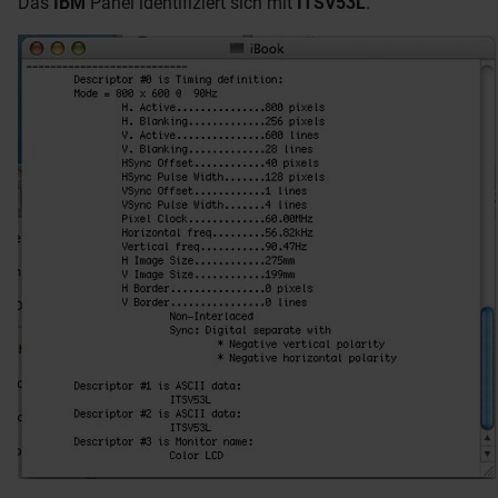
Das
IBM
Panel identifiziert sich mit
ITSV53L
.