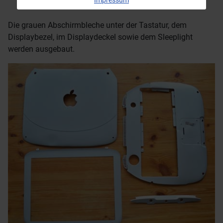
Impressum
Die grauen Abschirmbleche unter der Tastatur, dem
Displaybezel, im Displaydeckel sowie dem Sleeplight
werden ausgebaut.