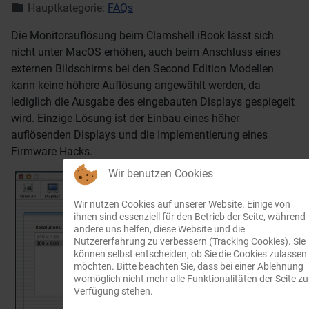
Hauptkategorie:
FAQs
Die Monitorauflösung beim Clamshell iBook lässt sich
nicht unter MacOS erhöhen, auch beim Anschluss eines
externen Bildschirms bei den Second Edition Modellen
kann keine höhere Auflösung angewählt werden, da
lediglich die Ausgabe des eingebauten Displays gespiegelt
wird. Einzige Lösung ist der Einbau eines höher
auflösenden Displays und die Implementierung eines
Firmware Hacks.
Wir benutzen Cookies
Wir nutzen Cookies auf unserer Website. Einige von
ihnen sind essenziell für den Betrieb der Seite, während
andere uns helfen, diese Website und die
Nutzererfahrung zu verbessern (Tracking Cookies). Sie
können selbst entscheiden, ob Sie die Cookies zulassen
möchten. Bitte beachten Sie, dass bei einer Ablehnung
womöglich nicht mehr alle Funktionalitäten der Seite zu
Verfügung stehen.