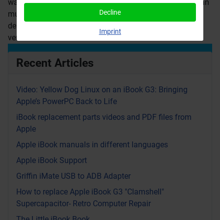
war für mich die Konfiguration einer DSL-Verbindung, man
Decline
musste dazu ein neues Gerät, eine xDSL Verbindung, in
dem Modul hinzufügen, das auch die Netzwerkkarten
Imprint
verwaltet.
Recent Articles
Video: Yellow Dog Linux on an iBook G3: Bringing
Apple’s PowerPC Back to Life
iBook replacement parts videos and PDF files from
Apple
Apple iBook manuals in different languages
Apple iBook Support
Griffin iMate USB to ADB Adapter
How to replace Apple iBook G3 "Clamshell"
Supercapacitor- Retro Computer Repair
The Little iBook Book